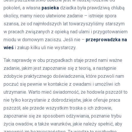
pokoleń, a własna
pasieka
dziadka była prawdziwą chlubą
okolicy, mamy nieco ułatwione zadanie – istnieje spora
szansa, że od najmłodszych lat towarzyszyliśmy starszym
w pracach związanych z opieką nad ulami i przygotowaniem
miodu w domowym zaciszu. Jeśli nie –
przeprowadzka na
wieś
i zakup kilku uli nie wystarczy.
Tak naprawdę w obu przypadkach staje przed nami ważne
zadanie, jakim jest zapoznanie się z teorią, a następnie
zdobycie praktycznego doświadczenia, które pozwoli nam
poczuć się pewnie w kontakcie z owadami i umożliwi ich
utrzymanie. Warto mieć świadomość, że hodowla pszczół to
nie tylko korzystanie z dobrodziejstw, jakie oferuje praca
pszczół, ale przede wszystkim troska o ich zdrowie,
zapoznanie się ze sposobem odżywiania, poznanie trybu
życia owadów, a także warunków, jakie należy spełnić, aby
zapewnić im bezpieczeństwo. Ta wiedza to niezbędne