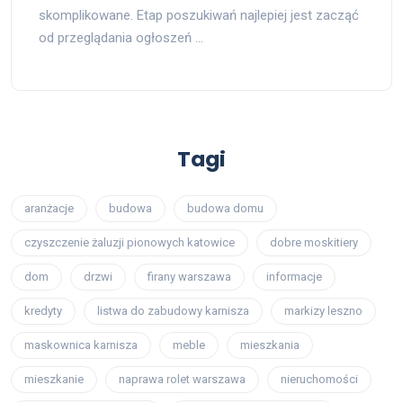
skomplikowane. Etap poszukiwań najlepiej jest zacząć
od przeglądania ogłoszeń …
Tagi
aranżacje
budowa
budowa domu
czyszczenie żaluzji pionowych katowice
dobre moskitiery
dom
drzwi
firany warszawa
informacje
kredyty
listwa do zabudowy karnisza
markizy leszno
maskownica karnisza
meble
mieszkania
mieszkanie
naprawa rolet warszawa
nieruchomości