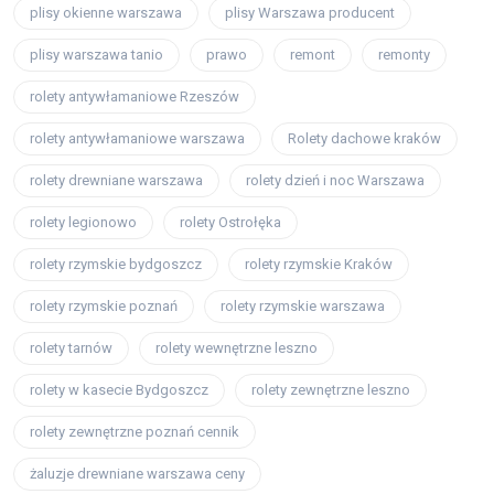
plisy okienne warszawa
plisy Warszawa producent
plisy warszawa tanio
prawo
remont
remonty
rolety antywłamaniowe Rzeszów
rolety antywłamaniowe warszawa
Rolety dachowe kraków
rolety drewniane warszawa
rolety dzień i noc Warszawa
rolety legionowo
rolety Ostrołęka
rolety rzymskie bydgoszcz
rolety rzymskie Kraków
rolety rzymskie poznań
rolety rzymskie warszawa
rolety tarnów
rolety wewnętrzne leszno
rolety w kasecie Bydgoszcz
rolety zewnętrzne leszno
rolety zewnętrzne poznań cennik
żaluzje drewniane warszawa ceny