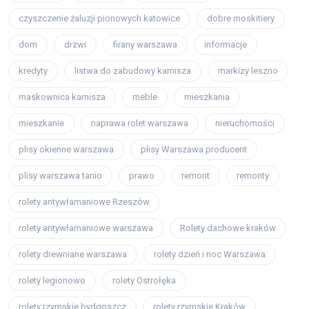
czyszczenie żaluzji pionowych katowice
dobre moskitiery
dom
drzwi
firany warszawa
informacje
kredyty
listwa do zabudowy karnisza
markizy leszno
maskownica karnisza
meble
mieszkania
mieszkanie
naprawa rolet warszawa
nieruchomości
plisy okienne warszawa
plisy Warszawa producent
plisy warszawa tanio
prawo
remont
remonty
rolety antywłamaniowe Rzeszów
rolety antywłamaniowe warszawa
Rolety dachowe kraków
rolety drewniane warszawa
rolety dzień i noc Warszawa
rolety legionowo
rolety Ostrołęka
rolety rzymskie bydgoszcz
rolety rzymskie Kraków