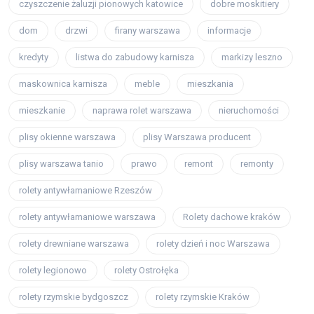
czyszczenie żaluzji pionowych katowice
dobre moskitiery
dom
drzwi
firany warszawa
informacje
kredyty
listwa do zabudowy karnisza
markizy leszno
maskownica karnisza
meble
mieszkania
mieszkanie
naprawa rolet warszawa
nieruchomości
plisy okienne warszawa
plisy Warszawa producent
plisy warszawa tanio
prawo
remont
remonty
rolety antywłamaniowe Rzeszów
rolety antywłamaniowe warszawa
Rolety dachowe kraków
rolety drewniane warszawa
rolety dzień i noc Warszawa
rolety legionowo
rolety Ostrołęka
rolety rzymskie bydgoszcz
rolety rzymskie Kraków