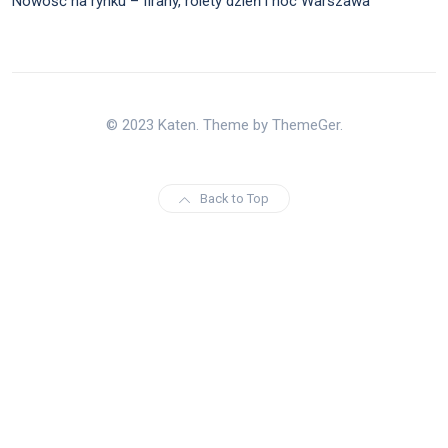
Nowość na rynku – firany, rolety dzień i noc Warszawa
© 2023 Katen. Theme by ThemeGer.
Back to Top