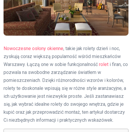
Nowoczesne osłony okienne
, takie jak rolety dzień i noc,
zyskują coraz większą popularność wśród mieszkańców
Warszawy. Łączą one w sobie funkcjonalność
rolet
i firan, co
pozwala na swobodne zarządzanie światłem w
pomieszczeniach. Dzięki różnorodności wzorów i kolorów,
rolety te doskonale wpisują się w różne style aranżacyjne, a
ich użytkowanie jest niezwykle proste. Jeśli zastanawiasz
się, jak wybrać idealne rolety do swojego wnętrza, gdzie je
kupić oraz jak przeprowadzić montaż, ten artykuł dostarczy
Ci niezbędnych informacji i praktycznych wskazówek.