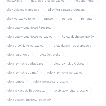
mieszkanie
naprawa rolet warszawa
nieruchomości
plisy okienne warszawa
plisy Warszawa producent
plisy warszawa tanio
prawo
remont
remonty
rolety antywłamaniowe Rzeszów
rolety antywłamaniowe warszawa
Rolety dachowe kraków
rolety drewniane warszawa
rolety dzień i noc Warszawa
rolety legionowo
rolety Ostrołęka
rolety rzymskie bydgoszcz
rolety rzymskie Kraków
rolety rzymskie poznań
rolety rzymskie warszawa
rolety tarnów
rolety wewnętrzne leszno
rolety w kasecie Bydgoszcz
rolety zewnętrzne leszno
rolety zewnętrzne poznań cennik