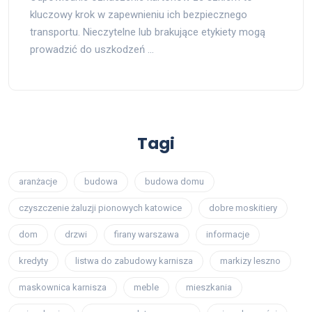
kluczowy krok w zapewnieniu ich bezpiecznego
transportu. Nieczytelne lub brakujące etykiety mogą
prowadzić do uszkodzeń …
Tagi
aranżacje
budowa
budowa domu
czyszczenie żaluzji pionowych katowice
dobre moskitiery
dom
drzwi
firany warszawa
informacje
kredyty
listwa do zabudowy karnisza
markizy leszno
maskownica karnisza
meble
mieszkania