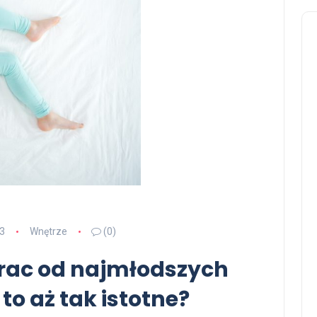
3
Wnętrze
(0)
rac od najmłodszych
 to aż tak istotne?