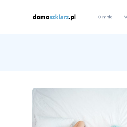
O mnie
W