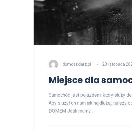
domoszklarz.pl
23 listopada 20
Miejsce dla samo
Samochód jest pojazdem, który służy do
Aby służył on nam jak najdłużej, nale
DOMEM Jeśli mamy…