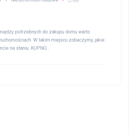
0
Nieruchomości i budowa
(0)
ieniędzy potrzebnych do zakupu domu warto
eruchomościach. W takim miejscu zobaczymy, jakie
ncie na staniu. KUPNO…