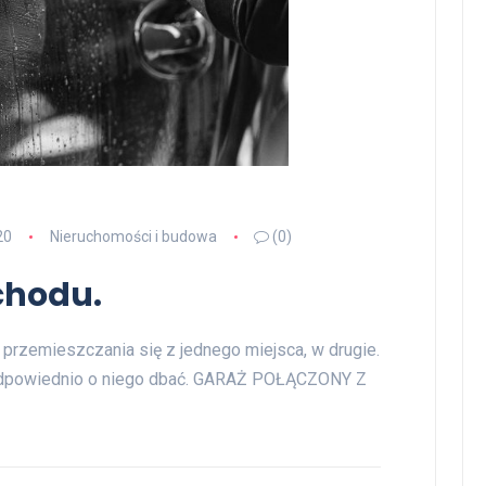
20
Nieruchomości i budowa
(0)
chodu.
 przemieszczania się z jednego miejsca, w drugie.
ży odpowiednio o niego dbać. GARAŻ POŁĄCZONY Z