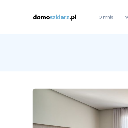
O mnie
W