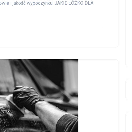
rowie i jakość wypoczynku. JAKIE ŁÓŻKO DLA