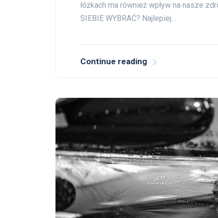
łóżkach ma również wpływ na nasze zd
SIEBIE WYBRAĆ? Najlepiej…
Continue reading