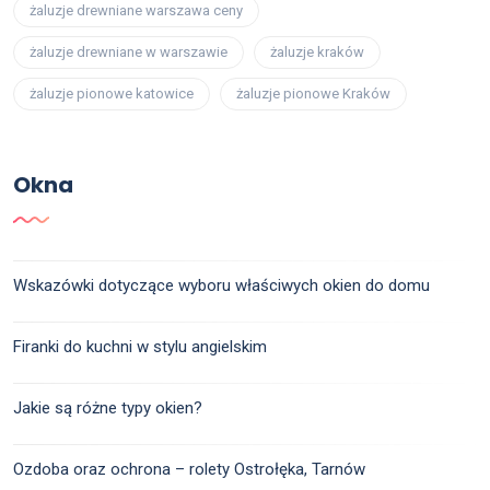
żaluzje drewniane warszawa ceny
żaluzje drewniane w warszawie
żaluzje kraków
żaluzje pionowe katowice
żaluzje pionowe Kraków
Okna
Wskazówki dotyczące wyboru właściwych okien do domu
Firanki do kuchni w stylu angielskim
Jakie są różne typy okien?
Ozdoba oraz ochrona – rolety Ostrołęka, Tarnów