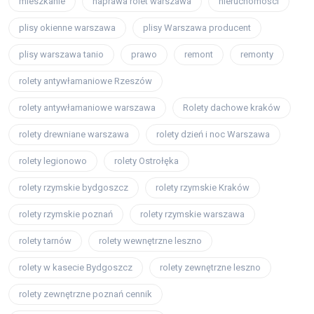
mieszkanie
naprawa rolet warszawa
nieruchomości
plisy okienne warszawa
plisy Warszawa producent
plisy warszawa tanio
prawo
remont
remonty
rolety antywłamaniowe Rzeszów
rolety antywłamaniowe warszawa
Rolety dachowe kraków
rolety drewniane warszawa
rolety dzień i noc Warszawa
rolety legionowo
rolety Ostrołęka
rolety rzymskie bydgoszcz
rolety rzymskie Kraków
rolety rzymskie poznań
rolety rzymskie warszawa
rolety tarnów
rolety wewnętrzne leszno
rolety w kasecie Bydgoszcz
rolety zewnętrzne leszno
rolety zewnętrzne poznań cennik