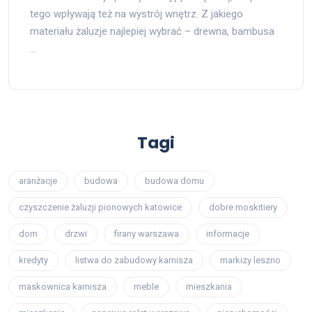
tego wpływają też na wystrój wnętrz. Z jakiego
materiału żaluzje najlepiej wybrać – drewna, bambusa
…
Tagi
aranżacje
budowa
budowa domu
czyszczenie żaluzji pionowych katowice
dobre moskitiery
dom
drzwi
firany warszawa
informacje
kredyty
listwa do zabudowy karnisza
markizy leszno
maskownica karnisza
meble
mieszkania