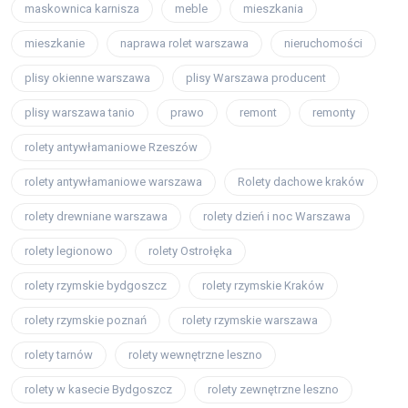
maskownica karnisza
meble
mieszkania
mieszkanie
naprawa rolet warszawa
nieruchomości
plisy okienne warszawa
plisy Warszawa producent
plisy warszawa tanio
prawo
remont
remonty
rolety antywłamaniowe Rzeszów
rolety antywłamaniowe warszawa
Rolety dachowe kraków
rolety drewniane warszawa
rolety dzień i noc Warszawa
rolety legionowo
rolety Ostrołęka
rolety rzymskie bydgoszcz
rolety rzymskie Kraków
rolety rzymskie poznań
rolety rzymskie warszawa
rolety tarnów
rolety wewnętrzne leszno
rolety w kasecie Bydgoszcz
rolety zewnętrzne leszno