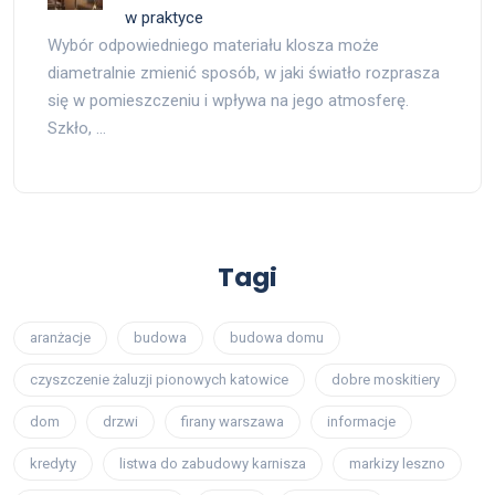
w praktyce
Wybór odpowiedniego materiału klosza może
diametralnie zmienić sposób, w jaki światło rozprasza
się w pomieszczeniu i wpływa na jego atmosferę.
Szkło, …
Tagi
aranżacje
budowa
budowa domu
czyszczenie żaluzji pionowych katowice
dobre moskitiery
dom
drzwi
firany warszawa
informacje
kredyty
listwa do zabudowy karnisza
markizy leszno