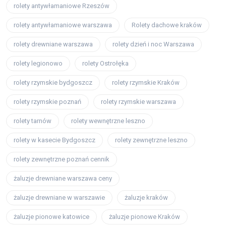
rolety antywłamaniowe Rzeszów
rolety antywłamaniowe warszawa
Rolety dachowe kraków
rolety drewniane warszawa
rolety dzień i noc Warszawa
rolety legionowo
rolety Ostrołęka
rolety rzymskie bydgoszcz
rolety rzymskie Kraków
rolety rzymskie poznań
rolety rzymskie warszawa
rolety tarnów
rolety wewnętrzne leszno
rolety w kasecie Bydgoszcz
rolety zewnętrzne leszno
rolety zewnętrzne poznań cennik
żaluzje drewniane warszawa ceny
żaluzje drewniane w warszawie
żaluzje kraków
żaluzje pionowe katowice
żaluzje pionowe Kraków