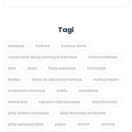
Tagi
aranżacje
budowa
budowa domu
czyszczenie żaluzji pionowych katowice
dobre moskitiery
dom
drzwi
firany warszawa
informacje
kredyty
listwa do zabudowy karnisza
markizy leszno
maskownica karnisza
meble
mieszkania
mieszkanie
naprawa rolet warszawa
nieruchomości
plisy okienne warszawa
plisy Warszawa producent
plisy warszawa tanio
prawo
remont
remonty