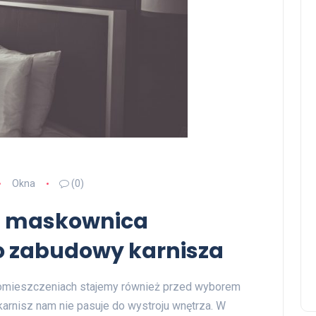
Okna
(0)
j – maskownica
do zabudowy karnisza
 pomieszczeniach stajemy również przed wyborem
 karnisz nam nie pasuje do wystroju wnętrza. W