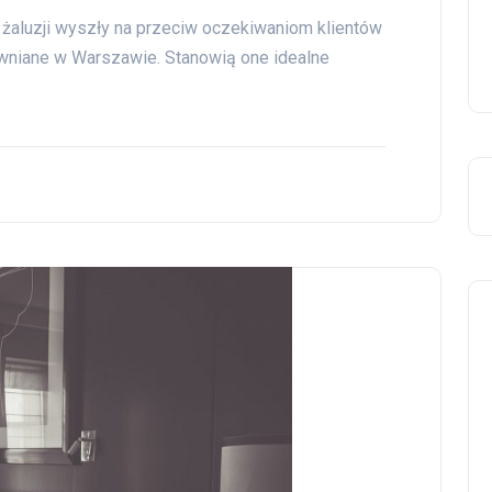
z żaluzji wyszły na przeciw oczekiwaniom klientów
ewniane w Warszawie. Stanowią one idealne