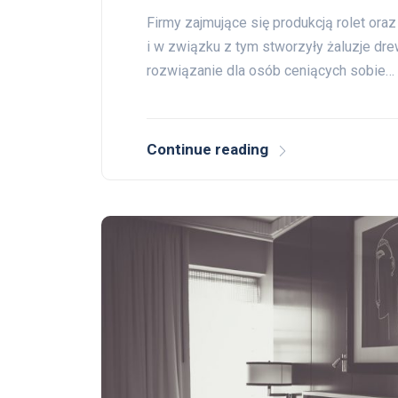
Firmy zajmujące się produkcją rolet ora
i w związku z tym stworzyły żaluzje dr
rozwiązanie dla osób ceniących sobie…
Continue reading