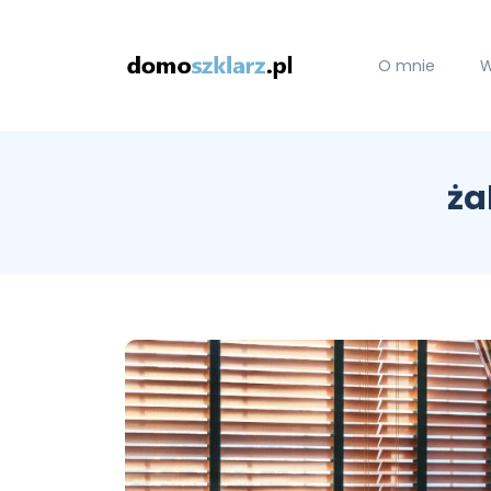
O mnie
W
ża