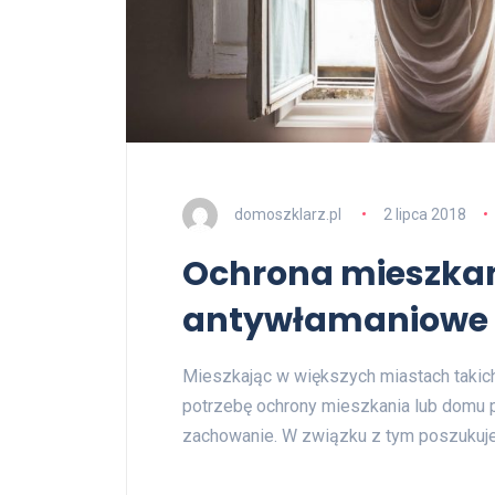
domoszklarz.pl
2 lipca 2018
Ochrona mieszkani
antywłamaniowe 
Mieszkając w większych miastach taki
potrzebę ochrony mieszkania lub domu 
zachowanie. W związku z tym poszukuj