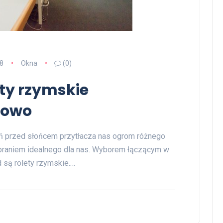
8
Okna
(0)
ety rzymskie
nowo
 przed słońcem przytłacza nas ogrom różnego
braniem idealnego dla nas. Wyborem łączącym w
 są rolety rzymskie.…