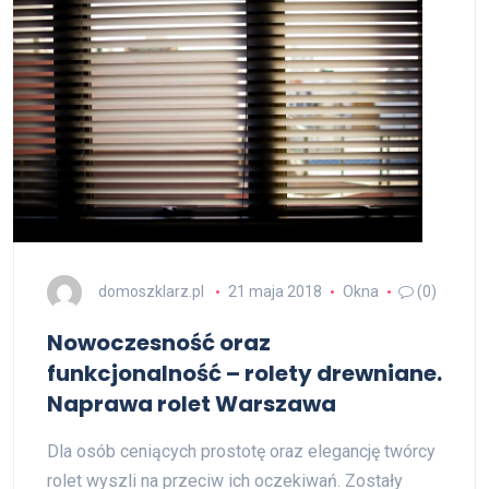
domoszklarz.pl
21 maja 2018
Okna
(0)
Nowoczesność oraz
funkcjonalność – rolety drewniane.
Naprawa rolet Warszawa
Dla osób ceniących prostotę oraz elegancję twórcy
rolet wyszli na przeciw ich oczekiwań. Zostały