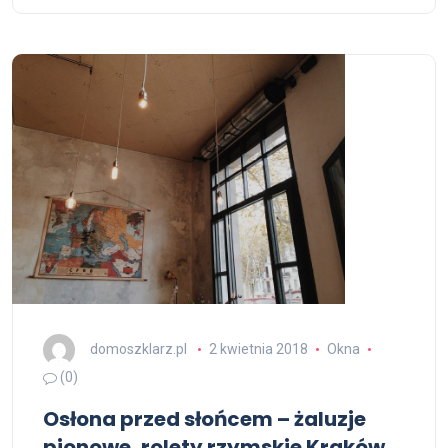
domoszklarz.pl
2 kwietnia 2018
Okna
(0)
Osłona przed słońcem – żaluzje
pionowe, rolety rzymskie Kraków