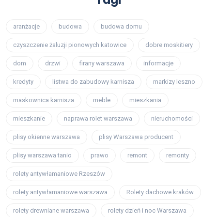
aranżacje
budowa
budowa domu
czyszczenie żaluzji pionowych katowice
dobre moskitiery
dom
drzwi
firany warszawa
informacje
kredyty
listwa do zabudowy karnisza
markizy leszno
maskownica karnisza
meble
mieszkania
mieszkanie
naprawa rolet warszawa
nieruchomości
plisy okienne warszawa
plisy Warszawa producent
plisy warszawa tanio
prawo
remont
remonty
rolety antywłamaniowe Rzeszów
rolety antywłamaniowe warszawa
Rolety dachowe kraków
rolety drewniane warszawa
rolety dzień i noc Warszawa