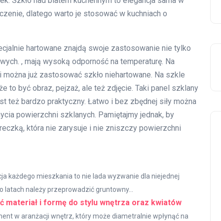
tek. Szkło nad blatem kuchennym to elegancja sama w
zenie, dlatego warto je stosować w kuchniach o
ecjalnie hartowane znajdą swoje zastosowanie nie tylko
owych. , mają wysoką odporność na temperaturę. Na
i można już zastosować szkło niehartowane. Na szkle
to być obraz, pejzaż, ale też zdjęcie. Taki panel szklany
t też bardzo praktyczny. Łatwo i bez zbędnej siły można
cia powierzchni szklanych. Pamiętajmy jednak, by
czką, która nie zarysuje i nie zniszczy powierzchni
ja każdego mieszkania to nie lada wyzwanie dla niejednej
po latach należy przeprowadzić gruntowny...
ć materiał i formę do stylu wnętrza oraz kwiatów
nt w aranżacji wnętrz, który może diametralnie wpłynąć na