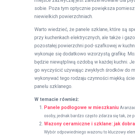
miejsce zazwyczaj jest zarezerwowane dla pły
sobie. Poza tym optycznie powiększa pomieszc
niewielkich powierzchniach.
Warto wiedzieć, że panele szklane, które są sp
przy kuchenkach elektrycznych, ale także i gaz
pozostałej powierzchni pod-szafkowej w kuchn
wykonuje się dodatkowo wzorzystą grafikę. Może 
będzie niewątpliwą ozdobą w każdej kuchni. Jes
go wyczyścić używając zwykłych środków do my
wykonywać tego rodzaju czynności miękką ściere
panelu szklanego.
W temacie również:
Panele podłogowe w mieszkaniu
Aranżac
osoby, jednak bardzo często zdarza się tak, że 
Wazony ceramiczne i szklane: jak dobra
Wybór odpowiedniego wazonu to kluczowy eleme