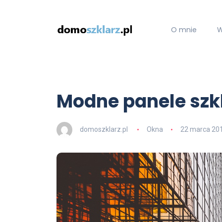
O mnie
W
Modne panele szk
domoszklarz.pl
Okna
22 marca 20