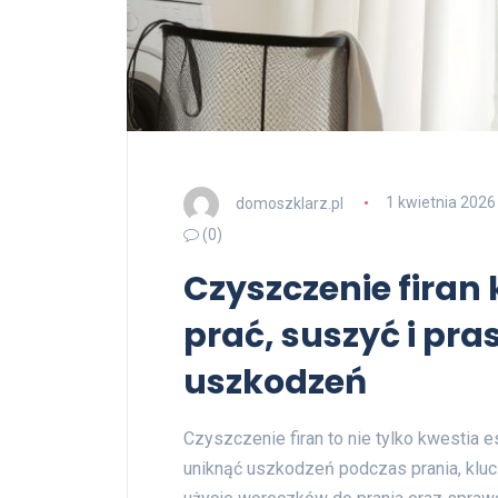
domoszklarz.pl
1 kwietnia 2026
(0)
Czyszczenie firan 
prać, suszyć i pra
uszkodzeń
Czyszczenie firan to nie tylko kwestia es
uniknąć uszkodzeń podczas prania, kluc