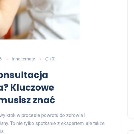
6
Inne tematy
(0)
onsultacja
a? Kluczowe
 musisz znać
owy krok w procesie powrotu do zdrowia i
any. To nie tylko spotkanie z ekspertem, ale także
ia…