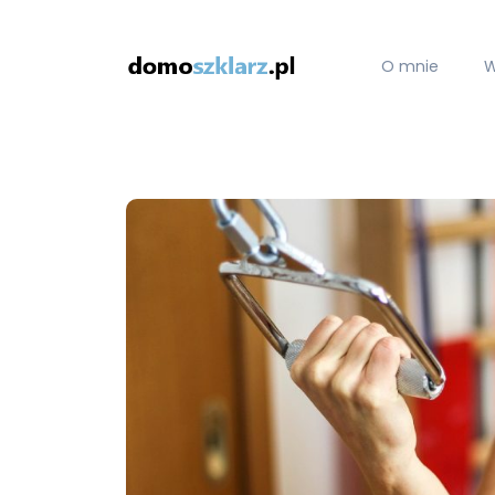
O mnie
W