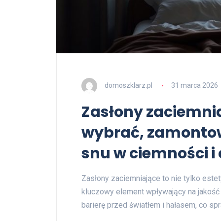
domoszklarz.pl
31 marca 2026
Zasłony zaciemnia
wybrać, zamontow
snu w ciemności i 
Zasłony zaciemniające to nie tylko estet
kluczowy element wpływający na jakość 
barierę przed światłem i hałasem, co sp