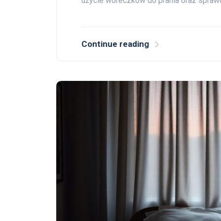
użycie woreczków do prania oraz spra
Continue reading