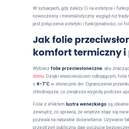
W sytuacjach, gdy zależy Ci na estetyce i funkc
nowoczesny i minimalistyczny wygląd niż trady
jest połączenie estetyki i funkcjonalności, co fo
Jak folie przeciwsł
komfort termiczny 
Wybierz
folie przeciwsłoneczne
, aby znaczą
domu
. Dzięki właściwościom odbijającym, fol
o
4–7°C
w słoneczne dni. Ograniczenie przenik
chłodniejsze, co zwiększa wygodę podczas upa
Folie z efektem
lustra weneckiego
są idealne
zewnątrz, co sprawia, że wnętrze staje się nie
pozwala na naturalne doświetlenie. Używanie ta
przestrzeń publiczną daje poczucie bezpieczeń