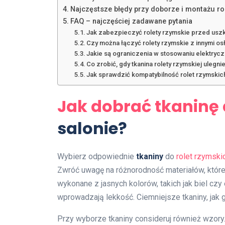
Najczęstsze błędy przy doborze i montażu ro
FAQ – najczęściej zadawane pytania
Jak zabezpieczyć rolety rzymskie przed us
Czy można łączyć rolety rzymskie z innymi os
Jakie są ograniczenia w stosowaniu elektry
Co zrobić, gdy tkanina rolety rzymskiej ulegn
Jak sprawdzić kompatybilność rolet rzymskic
Jak dobrać tkaninę 
salonie?
Wybierz odpowiednie
tkaniny
do
rolet rzymski
Zwróć uwagę na różnorodność materiałów, które
wykonane z jasnych kolorów, takich jak biel cz
wprowadzają lekkość. Ciemniejsze tkaniny, jak gr
Przy wyborze tkaniny consideruj również wzor