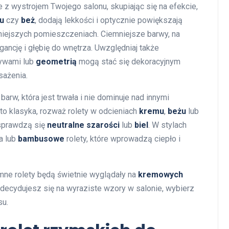
e z wystrojem Twojego salonu, skupiając się na efekcie,
u
czy
beż
, dodają lekkości i optycznie powiększają
niejszych pomieszczeniach. Ciemniejsze barwy, na
gancję i głębię do wnętrza. Uwzględniaj także
wami lub
geometrią
mogą stać się dekoracyjnym
sażenia.
 barw, która jest trwała i nie dominuje nad innymi
 to klasyka, rozważ rolety w odcieniach
kremu
,
beżu
lub
 sprawdzą się
neutralne szarości
lub
biel
. W stylach
a lub
bambusowe
rolety, które wprowadzą ciepło i
mne rolety będą świetnie wyglądały na
kremowych
 zdecydujesz się na wyraziste wzory w salonie, wybierz
su.