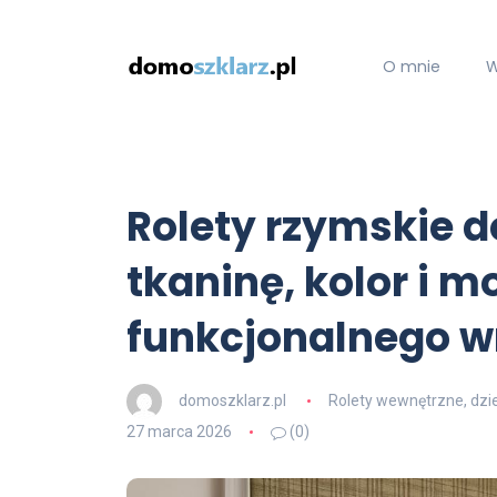
O mnie
W
Rolety rzymskie d
tkaninę, kolor i m
funkcjonalnego w
domoszklarz.pl
Rolety wewnętrzne, dzi
27 marca 2026
(0)