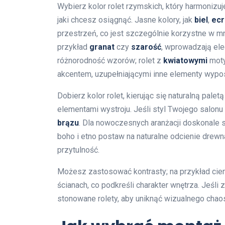
Wybierz kolor rolet rzymskich, który harmonizuj
jaki chcesz osiągnąć. Jasne kolory, jak
biel
,
ecr
przestrzeń, co jest szczególnie korzystne w m
przykład
granat
czy
szarość
, wprowadzają ele
różnorodność wzorów; rolet z
kwiatowymi
moty
akcentem, uzupełniającymi inne elementy wypo
Dobierz kolor rolet, kierując się naturalną paletą
elementami wystroju. Jeśli styl Twojego salonu
brązu
. Dla nowoczesnych aranżacji doskonale
boho i etno postaw na naturalne odcienie drewn
przytulność.
Możesz zastosować kontrasty; na przykład cie
ścianach, co podkreśli charakter wnętrza. Jeśli
stonowane rolety, aby uniknąć wizualnego chao