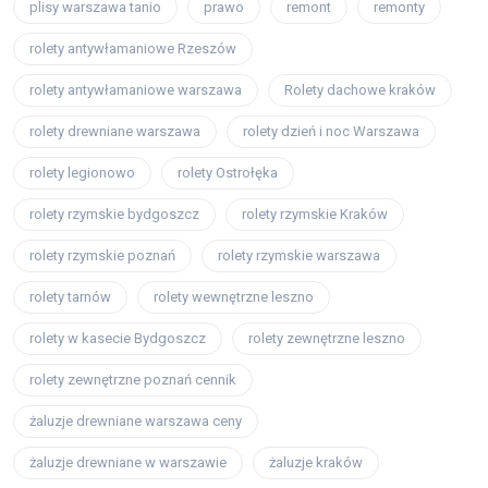
plisy warszawa tanio
prawo
remont
remonty
rolety antywłamaniowe Rzeszów
rolety antywłamaniowe warszawa
Rolety dachowe kraków
rolety drewniane warszawa
rolety dzień i noc Warszawa
rolety legionowo
rolety Ostrołęka
rolety rzymskie bydgoszcz
rolety rzymskie Kraków
rolety rzymskie poznań
rolety rzymskie warszawa
rolety tarnów
rolety wewnętrzne leszno
rolety w kasecie Bydgoszcz
rolety zewnętrzne leszno
rolety zewnętrzne poznań cennik
żaluzje drewniane warszawa ceny
żaluzje drewniane w warszawie
żaluzje kraków