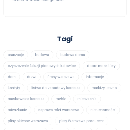
Tagi
aranżacje
budowa
budowa domu
czyszczenie żaluzji pionowych katowice
dobre moskitiery
dom
drzwi
firany warszawa
informacje
kredyty
listwa do zabudowy karnisza
markizy leszno
maskownica karnisza
meble
mieszkania
mieszkanie
naprawa rolet warszawa
nieruchomości
plisy okienne warszawa
plisy Warszawa producent