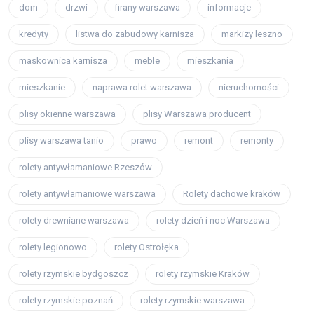
dom
drzwi
firany warszawa
informacje
kredyty
listwa do zabudowy karnisza
markizy leszno
maskownica karnisza
meble
mieszkania
mieszkanie
naprawa rolet warszawa
nieruchomości
plisy okienne warszawa
plisy Warszawa producent
plisy warszawa tanio
prawo
remont
remonty
rolety antywłamaniowe Rzeszów
rolety antywłamaniowe warszawa
Rolety dachowe kraków
rolety drewniane warszawa
rolety dzień i noc Warszawa
rolety legionowo
rolety Ostrołęka
rolety rzymskie bydgoszcz
rolety rzymskie Kraków
rolety rzymskie poznań
rolety rzymskie warszawa