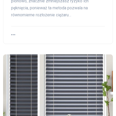
pionowo, znacznie zmniejszasz ryzyko ich
pęknięcia, ponieważ ta metoda pozwala na
równomierne rozłożenie ciężaru…