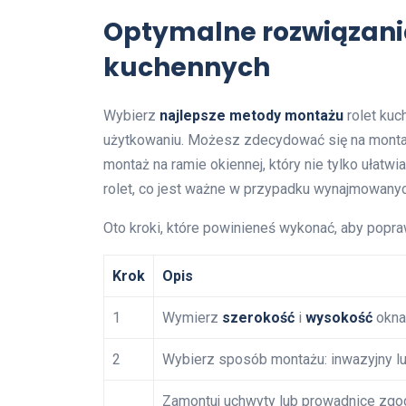
Optymalne rozwiązani
kuchennych
Wybierz
najlepsze metody montażu
rolet kuc
użytkowaniu. Możesz zdecydować się na mont
montaż na ramie okiennej, który nie tylko ułatw
rolet, co jest ważne w przypadku wynajmowany
Oto kroki, które powinieneś wykonać, aby popr
Krok
Opis
1
Wymierz
szerokość
i
wysokość
okna,
2
Wybierz sposób montażu: inwazyjny l
Zamontuj uchwyty lub prowadnice zgod