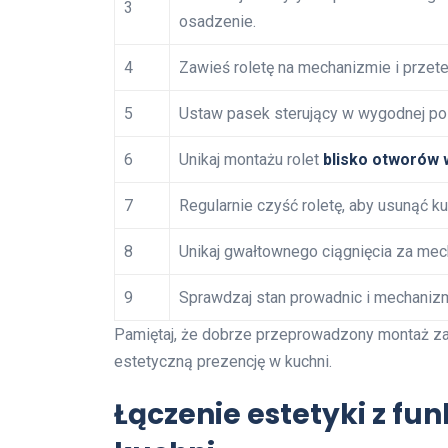
3
osadzenie.
4
Zawieś roletę na mechanizmie i przetest
5
Ustaw pasek sterujący w wygodnej poz
6
Unikaj montażu rolet
blisko otworów 
7
Regularnie czyść roletę, aby usunąć kur
8
Unikaj gwałtownego ciągnięcia za mec
9
Sprawdzaj stan prowadnic i mechanizm
Pamiętaj, że dobrze przeprowadzony montaż zape
estetyczną prezencję w kuchni.
Łączenie estetyki z fun