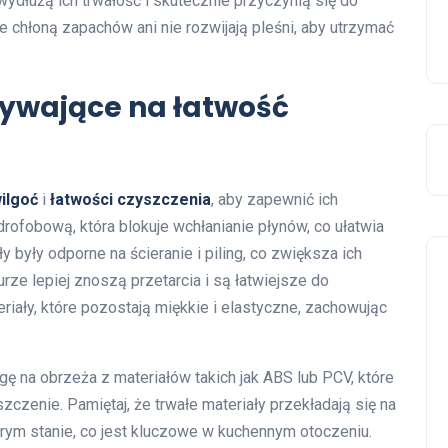
ydłużą ich trwałość i skutecznie przyczynią się do
nie chłoną zapachów ani nie rozwijają pleśni, aby utrzymać
ywające na łatwość
ilgoć
i
łatwości czyszczenia
, aby zapewnić ich
drofobową, która blokuje wchłanianie płynów, co ułatwia
były odporne na ścieranie i piling, co zwiększa ich
urze lepiej znoszą przetarcia i są łatwiejsze do
riały, które pozostają miękkie i elastyczne, zachowując
ę na obrzeża z materiałów takich jak ABS lub PCV, które
zczenie. Pamiętaj, że trwałe materiały przekładają się na
rym stanie, co jest kluczowe w kuchennym otoczeniu.