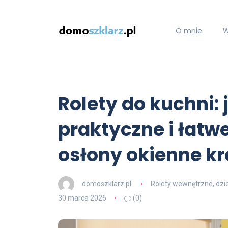
O mnie
W
Rolety do kuchni:
praktyczne i łatw
osłony okienne kr
domoszklarz.pl
Rolety wewnętrzne, dzi
30 marca 2026
(0)