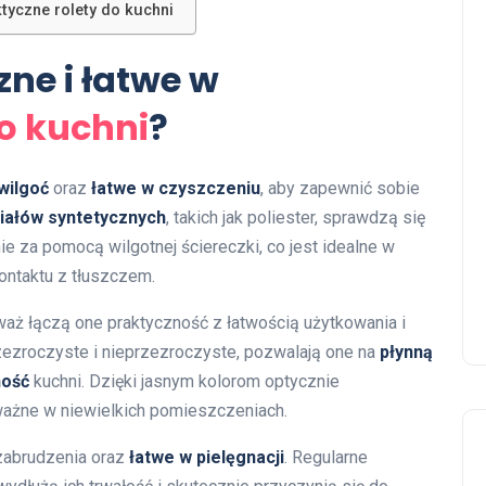
tyczne rolety do kuchni
ne i łatwe w
do kuchni
?
wilgoć
oraz
łatwe w czyszczeniu
, aby zapewnić sobie
iałów syntetycznych
, takich jak poliester, sprawdzą się
e za pomocą wilgotnej ściereczki, co jest idealne w
ontaktu z tłuszczem.
waż łączą one praktyczność z łatwością użytkowania i
zezroczyste i nieprzezroczyste, pozwalają one na
płynną
ność
kuchni. Dzięki jasnym kolorom optycznie
ważne w niewielkich pomieszczeniach.
 zabrudzenia oraz
łatwe w pielęgnacji
. Regularne