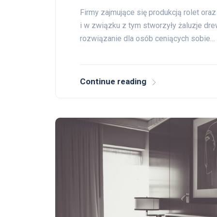
Firmy zajmujące się produkcją rolet ora
i w związku z tym stworzyły żaluzje dr
rozwiązanie dla osób ceniących sobie…
Continue reading