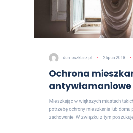
domoszklarz.pl
2 lipca 2018
Ochrona mieszkani
antywłamaniowe 
Mieszkając w większych miastach taki
potrzebę ochrony mieszkania lub domu 
zachowanie. W związku z tym poszukuj