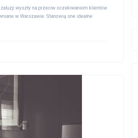
z żaluzji wyszły na przeciw oczekiwaniom klientów
ewniane w Warszawie. Stanowią one idealne