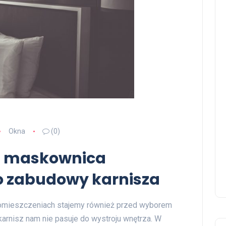
Okna
(0)
j – maskownica
do zabudowy karnisza
 pomieszczeniach stajemy również przed wyborem
 karnisz nam nie pasuje do wystroju wnętrza. W