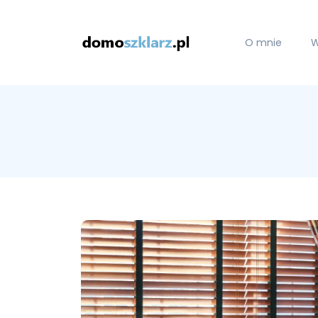
O mnie
W