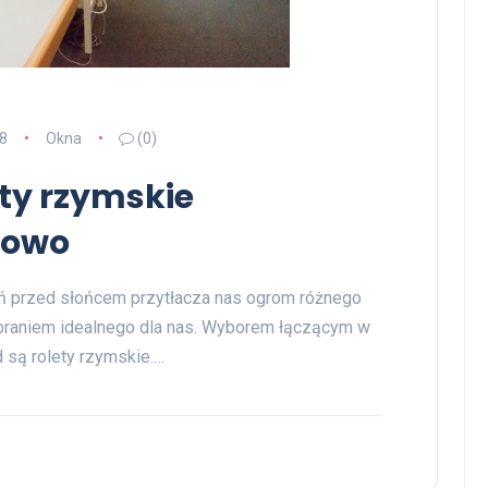
8
Okna
(0)
ety rzymskie
nowo
 przed słońcem przytłacza nas ogrom różnego
braniem idealnego dla nas. Wyborem łączącym w
 są rolety rzymskie.…