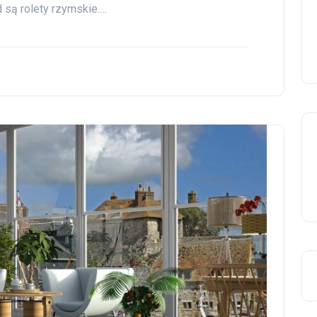
 są rolety rzymskie.…