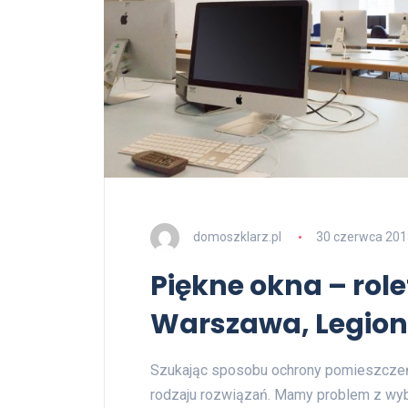
domoszklarz.pl
30 czerwca 201
Piękne okna – rol
Warszawa, Legio
Szukając sposobu ochrony pomieszczeń
rodzaju rozwiązań. Mamy problem z wy