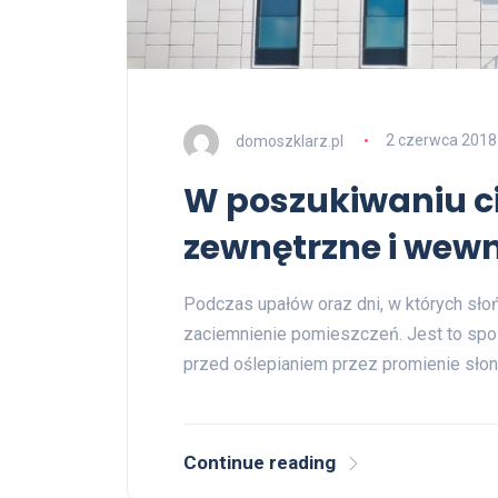
domoszklarz.pl
2 czerwca 2018
W poszukiwaniu ci
zewnętrzne i wewn
Podczas upałów oraz dni, w których sł
zaciemnienie pomieszczeń. Jest to sp
przed oślepianiem przez promienie sł
Continue reading