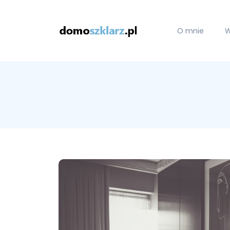
O mnie
W