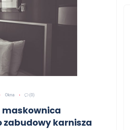
Okna
(0)
j – maskownica
do zabudowy karnisza