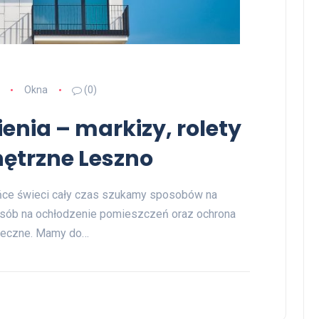
Okna
(0)
enia – markizy, rolety
ętrzne Leszno
ońce świeci cały czas szukamy sposobów na
osób na ochłodzenie pomieszczeń oraz ochrona
oneczne. Mamy do…