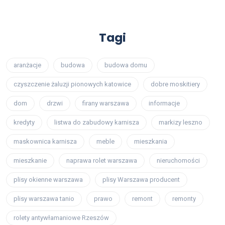
Tagi
aranżacje
budowa
budowa domu
czyszczenie żaluzji pionowych katowice
dobre moskitiery
dom
drzwi
firany warszawa
informacje
kredyty
listwa do zabudowy karnisza
markizy leszno
maskownica karnisza
meble
mieszkania
mieszkanie
naprawa rolet warszawa
nieruchomości
plisy okienne warszawa
plisy Warszawa producent
plisy warszawa tanio
prawo
remont
remonty
rolety antywłamaniowe Rzeszów