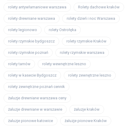
rolety antywłamaniowe warszawa
Rolety dachowe kraków
rolety drewniane warszawa
rolety dzień i noc Warszawa
rolety legionowo
rolety Ostrołęka
rolety rzymskie bydgoszcz
rolety rzymskie Kraków
rolety rzymskie poznań
rolety rzymskie warszawa
rolety tarnów
rolety wewnętrzne leszno
rolety w kasecie Bydgoszcz
rolety zewnętrzne leszno
rolety zewnętrzne poznań cennik
żaluzje drewniane warszawa ceny
żaluzje drewniane w warszawie
żaluzje kraków
żaluzje pionowe katowice
żaluzje pionowe Kraków