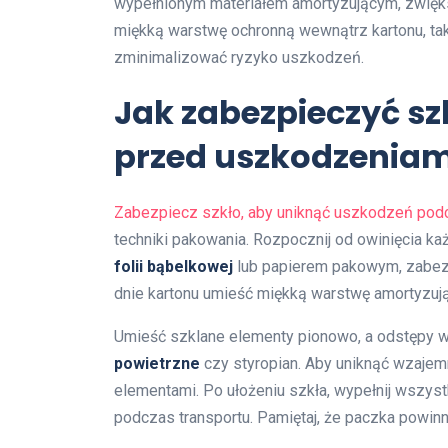
wypełnionym materiałem amortyzującym, zwięk
miękką warstwę ochronną wewnątrz kartonu, ta
zminimalizować ryzyko uszkodzeń.
Jak zabezpieczyć s
przed uszkodzeniam
Zabezpiecz szkło, aby uniknąć uszkodzeń pod
techniki pakowania. Rozpocznij od owinięcia k
folii bąbelkowej
lub papierem pakowym, zabezp
dnie kartonu umieść miękką warstwę amortyzują
Umieść szklane elementy pionowo, a odstępy wy
powietrzne
czy styropian. Aby uniknąć wzajemn
elementami. Po ułożeniu szkła, wypełnij wszyst
podczas transportu. Pamiętaj, że paczka powinn