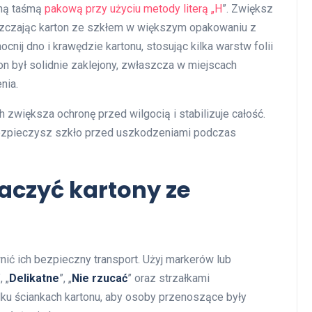
cną taśmą
pakową przy użyciu metody literą „H
”. Zwiększ
szczając karton ze szkłem w większym opakowaniu z
ij dno i krawędzie kartonu, stosując kilka warstw folii
ton był solidnie zaklejony, zwłaszcza w miejscach
nia.
 zwiększa ochronę przed wilgocią i stabilizuje całość.
bezpieczysz szkło przed uszkodzeniami podczas
aczyć kartony ze
ić ich bezpieczny transport. Użyj markerów lub
, „
Delikatne
”, „
Nie rzucać
” oraz strzałkami
lku ściankach kartonu, aby osoby przenoszące były