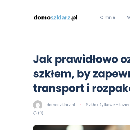
O mnie
W
Jak prawidłowo o
szkłem, by zapew
transport i rozpa
domoszklarz.pl
Szkło użytkowe – łazien
(0)