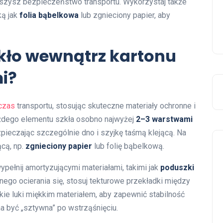
szysz bezpieczeństwo transportu. Wykorzystaj także
ką jak
folia bąbelkowa
lub zgnieciony papier, aby
zkło wewnątrz kartonu
i?
czas
transportu, stosując skuteczne materiały ochronne i
ażdego elementu szkła osobno najwyżej
2–3 warstwami
ieczając szczególnie dno i szyjkę taśmą klejącą. Na
cą, np.
zgnieciony papier
lub folię bąbelkową.
pełnij amortyzującymi materiałami, takimi jak
poduszki
ego ocierania się, stosuj tekturowe przekładki między
kie luki miękkim materiałem, aby zapewnić stabilność
a być „sztywna” po wstrząśnięciu.