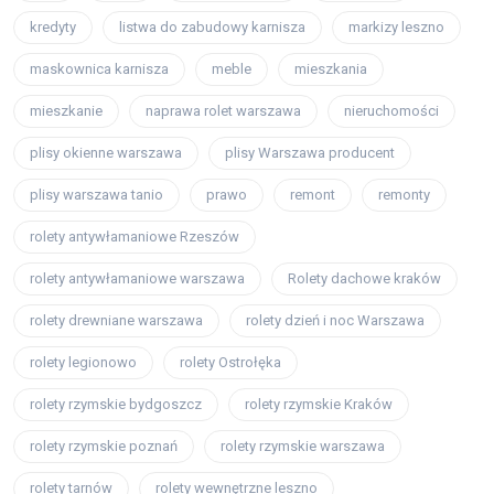
kredyty
listwa do zabudowy karnisza
markizy leszno
maskownica karnisza
meble
mieszkania
mieszkanie
naprawa rolet warszawa
nieruchomości
plisy okienne warszawa
plisy Warszawa producent
plisy warszawa tanio
prawo
remont
remonty
rolety antywłamaniowe Rzeszów
rolety antywłamaniowe warszawa
Rolety dachowe kraków
rolety drewniane warszawa
rolety dzień i noc Warszawa
rolety legionowo
rolety Ostrołęka
rolety rzymskie bydgoszcz
rolety rzymskie Kraków
rolety rzymskie poznań
rolety rzymskie warszawa
rolety tarnów
rolety wewnętrzne leszno