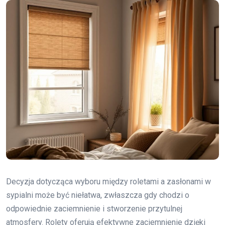
Decyzja dotycząca wyboru między roletami a zasłonami w
sypialni może być niełatwa, zwłaszcza gdy chodzi o
odpowiednie zaciemnienie i stworzenie przytulnej
atmosfery. Rolety oferują efektywne zaciemnienie dzięki