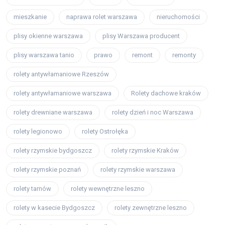
mieszkanie
naprawa rolet warszawa
nieruchomości
plisy okienne warszawa
plisy Warszawa producent
plisy warszawa tanio
prawo
remont
remonty
rolety antywłamaniowe Rzeszów
rolety antywłamaniowe warszawa
Rolety dachowe kraków
rolety drewniane warszawa
rolety dzień i noc Warszawa
rolety legionowo
rolety Ostrołęka
rolety rzymskie bydgoszcz
rolety rzymskie Kraków
rolety rzymskie poznań
rolety rzymskie warszawa
rolety tarnów
rolety wewnętrzne leszno
rolety w kasecie Bydgoszcz
rolety zewnętrzne leszno