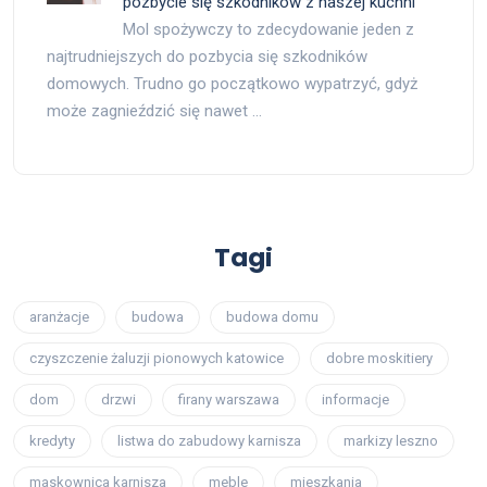
pozbycie się szkodników z naszej kuchni
Mol spożywczy to zdecydowanie jeden z
najtrudniejszych do pozbycia się szkodników
domowych. Trudno go początkowo wypatrzyć, gdyż
może zagnieździć się nawet …
Tagi
aranżacje
budowa
budowa domu
czyszczenie żaluzji pionowych katowice
dobre moskitiery
dom
drzwi
firany warszawa
informacje
kredyty
listwa do zabudowy karnisza
markizy leszno
maskownica karnisza
meble
mieszkania