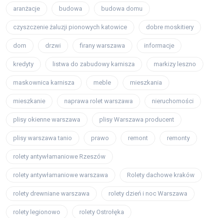
aranżacje
budowa
budowa domu
czyszczenie żaluzji pionowych katowice
dobre moskitiery
dom
drzwi
firany warszawa
informacje
kredyty
listwa do zabudowy karnisza
markizy leszno
maskownica karnisza
meble
mieszkania
mieszkanie
naprawa rolet warszawa
nieruchomości
plisy okienne warszawa
plisy Warszawa producent
plisy warszawa tanio
prawo
remont
remonty
rolety antywłamaniowe Rzeszów
rolety antywłamaniowe warszawa
Rolety dachowe kraków
rolety drewniane warszawa
rolety dzień i noc Warszawa
rolety legionowo
rolety Ostrołęka