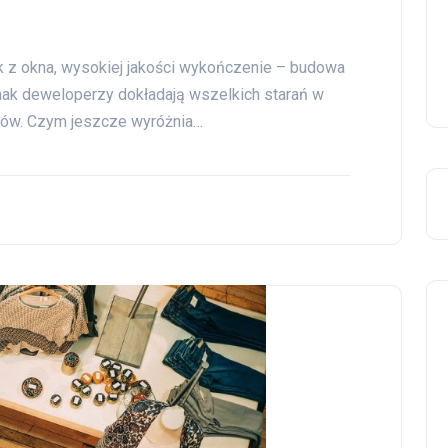
k z okna, wysokiej jakości wykończenie – budowa
nak deweloperzy dokładają wszelkich starań w
rów. Czym jeszcze wyróżnia…