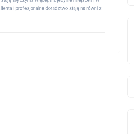
tają się czymś więcej, niż jedynie miejscem, w
lienta i profesjonalne doradztwo stają na równi z