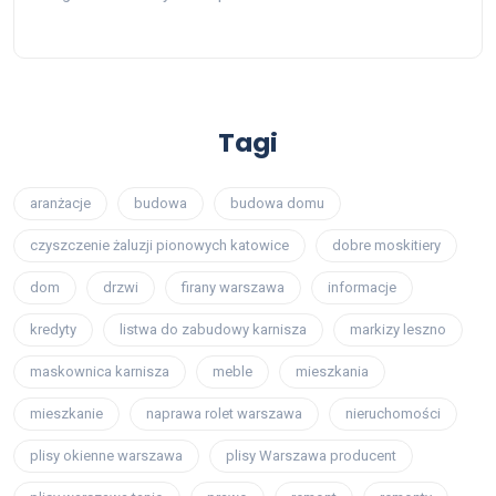
Tagi
aranżacje
budowa
budowa domu
czyszczenie żaluzji pionowych katowice
dobre moskitiery
dom
drzwi
firany warszawa
informacje
kredyty
listwa do zabudowy karnisza
markizy leszno
maskownica karnisza
meble
mieszkania
mieszkanie
naprawa rolet warszawa
nieruchomości
plisy okienne warszawa
plisy Warszawa producent