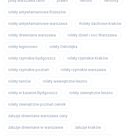
plisy warszawa tanio
prawo
remont
remonty
rolety antywłamaniowe Rzeszów
rolety antywłamaniowe warszawa
Rolety dachowe kraków
rolety drewniane warszawa
rolety dzień i noc Warszawa
rolety legionowo
rolety Ostrołęka
rolety rzymskie bydgoszcz
rolety rzymskie Kraków
rolety rzymskie poznań
rolety rzymskie warszawa
rolety tarnów
rolety wewnętrzne leszno
rolety w kasecie Bydgoszcz
rolety zewnętrzne leszno
rolety zewnętrzne poznań cennik
żaluzje drewniane warszawa ceny
żaluzje drewniane w warszawie
żaluzje kraków