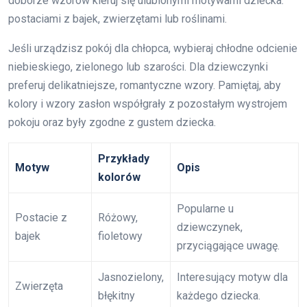
doborze wzorów kieruj się ulubionymi motywami dziecka:
postaciami z bajek, zwierzętami lub roślinami.
Jeśli urządzisz pokój dla chłopca, wybieraj chłodne odcienie
niebieskiego, zielonego lub szarości. Dla dziewczynki
preferuj delikatniejsze, romantyczne wzory. Pamiętaj, aby
kolory i wzory zasłon współgrały z pozostałym wystrojem
pokoju oraz były zgodne z gustem dziecka.
Przykłady
Motyw
Opis
kolorów
Popularne u
Postacie z
Różowy,
dziewczynek,
bajek
fioletowy
przyciągające uwagę.
Jasnozielony,
Interesujący motyw dla
Zwierzęta
błękitny
każdego dziecka.