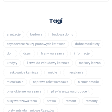
Tagi
aranżacje
budowa
budowa domu
czyszczenie żaluzji pionowych katowice
dobre moskitiery
dom
drzwi
firany warszawa
informacje
kredyty
listwa do zabudowy karnisza
markizy leszno
maskownica karnisza
meble
mieszkania
mieszkanie
naprawa rolet warszawa
nieruchomości
plisy okienne warszawa
plisy Warszawa producent
plisy warszawa tanio
prawo
remont
remonty
rolety antywłamaniowe Rzeszów