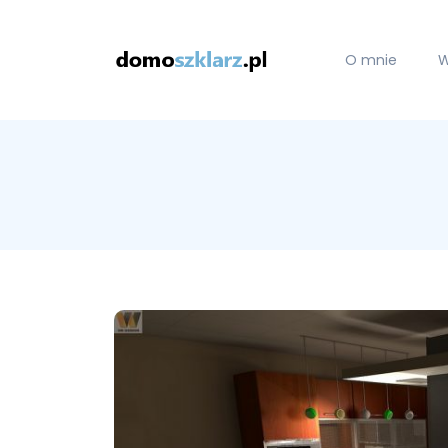
O mnie
W