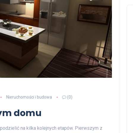
Nieruchomości i budowa
(0)
nym domu
odzielić na kilka kolejnych etapów. Pierwszym z