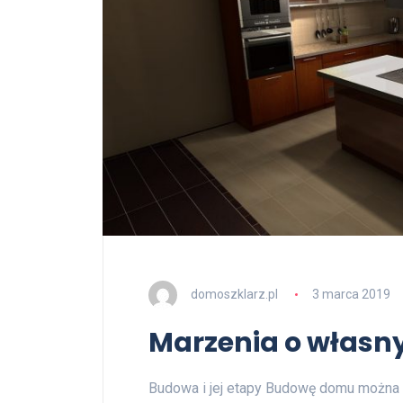
domoszklarz.pl
3 marca 2019
Marzenia o włas
Budowa i jej etapy Budowę domu można p