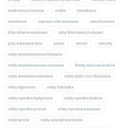
maskownica karnisza
meble
mieszkania
mieszkanie
naprawa rolet warszawa
nieruchomości
plisy okienne warszawa
plisy Warszawa producent
plisy warszawa tanio
prawo
remont
remonty
rolety antywłamaniowe Rzeszów
rolety antywłamaniowe warszawa
Rolety dachowe kraków
rolety drewniane warszawa
rolety dzień i noc Warszawa
rolety legionowo
rolety Ostrołęka
rolety rzymskie bydgoszcz
rolety rzymskie Kraków
rolety rzymskie poznań
rolety rzymskie warszawa
rolety tarnów
rolety wewnętrzne leszno