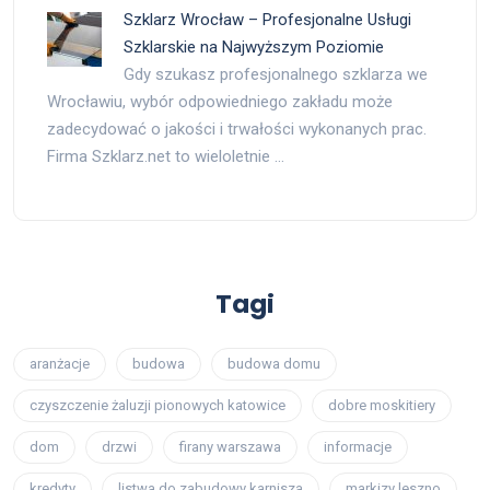
Szklarz Wrocław – Profesjonalne Usługi
Szklarskie na Najwyższym Poziomie
Gdy szukasz profesjonalnego szklarza we
Wrocławiu, wybór odpowiedniego zakładu może
zadecydować o jakości i trwałości wykonanych prac.
Firma Szklarz.net to wieloletnie …
Tagi
aranżacje
budowa
budowa domu
czyszczenie żaluzji pionowych katowice
dobre moskitiery
dom
drzwi
firany warszawa
informacje
kredyty
listwa do zabudowy karnisza
markizy leszno