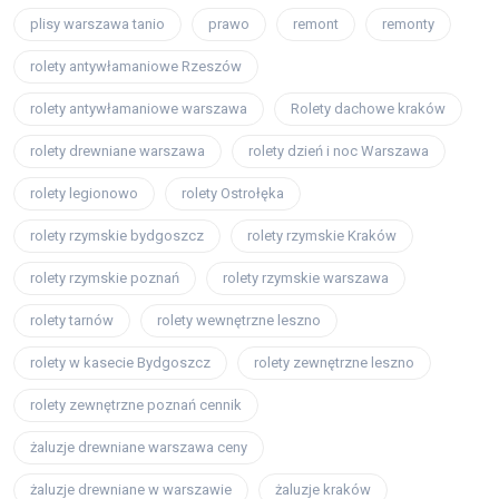
plisy warszawa tanio
prawo
remont
remonty
rolety antywłamaniowe Rzeszów
rolety antywłamaniowe warszawa
Rolety dachowe kraków
rolety drewniane warszawa
rolety dzień i noc Warszawa
rolety legionowo
rolety Ostrołęka
rolety rzymskie bydgoszcz
rolety rzymskie Kraków
rolety rzymskie poznań
rolety rzymskie warszawa
rolety tarnów
rolety wewnętrzne leszno
rolety w kasecie Bydgoszcz
rolety zewnętrzne leszno
rolety zewnętrzne poznań cennik
żaluzje drewniane warszawa ceny
żaluzje drewniane w warszawie
żaluzje kraków