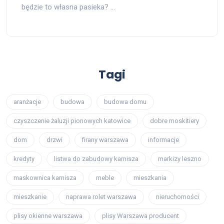
będzie to własna pasieka? …
Tagi
aranżacje
budowa
budowa domu
czyszczenie żaluzji pionowych katowice
dobre moskitiery
dom
drzwi
firany warszawa
informacje
kredyty
listwa do zabudowy karnisza
markizy leszno
maskownica karnisza
meble
mieszkania
mieszkanie
naprawa rolet warszawa
nieruchomości
plisy okienne warszawa
plisy Warszawa producent