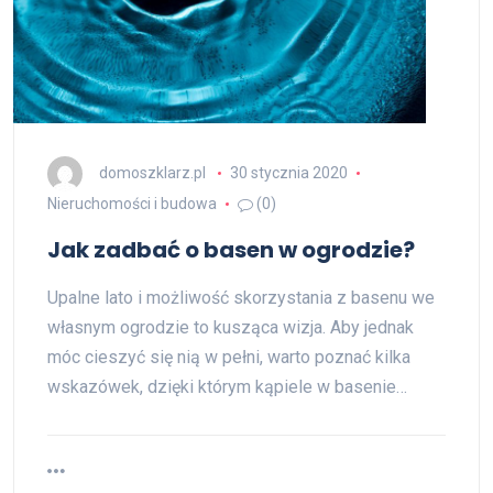
domoszklarz.pl
30 stycznia 2020
Nieruchomości i budowa
(0)
Jak zadbać o basen w ogrodzie?
Upalne lato i możliwość skorzystania z basenu we
własnym ogrodzie to kusząca wizja. Aby jednak
móc cieszyć się nią w pełni, warto poznać kilka
wskazówek, dzięki którym kąpiele w basenie…