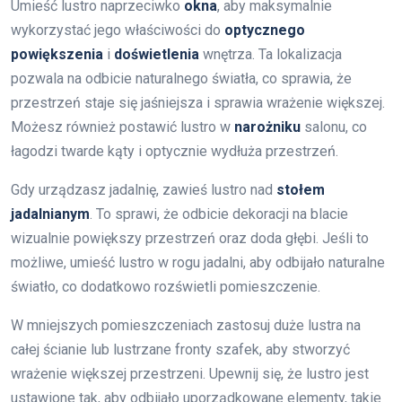
Umieść lustro naprzeciwko
okna
, aby maksymalnie
wykorzystać jego właściwości do
optycznego
powiększenia
i
doświetlenia
wnętrza. Ta lokalizacja
pozwala na odbicie naturalnego światła, co sprawia, że
przestrzeń staje się jaśniejsza i sprawia wrażenie większej.
Możesz również postawić lustro w
narożniku
salonu, co
łagodzi twarde kąty i optycznie wydłuża przestrzeń.
Gdy urządzasz jadalnię, zawieś lustro nad
stołem
jadalnianym
. To sprawi, że odbicie dekoracji na blacie
wizualnie powiększy przestrzeń oraz doda głębi. Jeśli to
możliwe, umieść lustro w rogu jadalni, aby odbijało naturalne
światło, co dodatkowo rozświetli pomieszczenie.
W mniejszych pomieszczeniach zastosuj duże lustra na
całej ścianie lub lustrzane fronty szafek, aby stworzyć
wrażenie większej przestrzeni. Upewnij się, że lustro jest
ustawione tak, aby odbijało uporządkowane elementy, takie