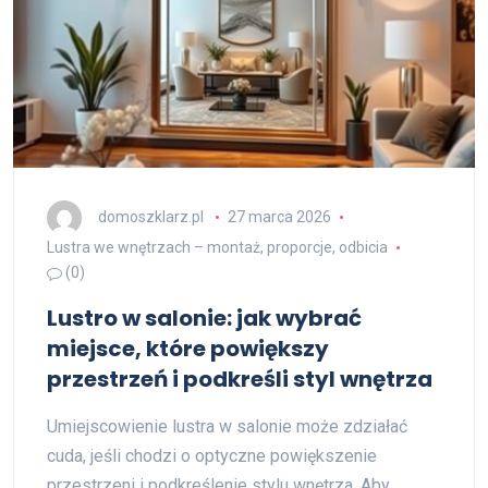
domoszklarz.pl
27 marca 2026
Lustra we wnętrzach – montaż, proporcje, odbicia
(0)
Lustro w salonie: jak wybrać
miejsce, które powiększy
przestrzeń i podkreśli styl wnętrza
Umiejscowienie lustra w salonie może zdziałać
cuda, jeśli chodzi o optyczne powiększenie
przestrzeni i podkreślenie stylu wnętrza. Aby