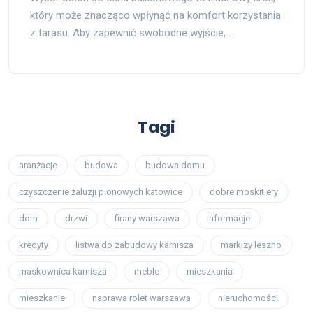
który może znacząco wpłynąć na komfort korzystania
z tarasu. Aby zapewnić swobodne wyjście, …
Tagi
aranżacje
budowa
budowa domu
czyszczenie żaluzji pionowych katowice
dobre moskitiery
dom
drzwi
firany warszawa
informacje
kredyty
listwa do zabudowy karnisza
markizy leszno
maskownica karnisza
meble
mieszkania
mieszkanie
naprawa rolet warszawa
nieruchomości