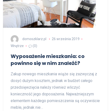
domoszklarz.pl
26 września 2019
Wnętrze
(0)
Wyposażenie mieszkania: co
powinno się w nim znaleźć?
Zakup nowego mieszkania wiąże się zazwyczaj z
dosyć dużym kosztem, jednak w budżet całego
przedsięwzięcia należy również wliczyć
konieczność jego doposażenia. Najważniejszym
elementem każdego pomieszczenia są oczywiście
meble, jednak nie…