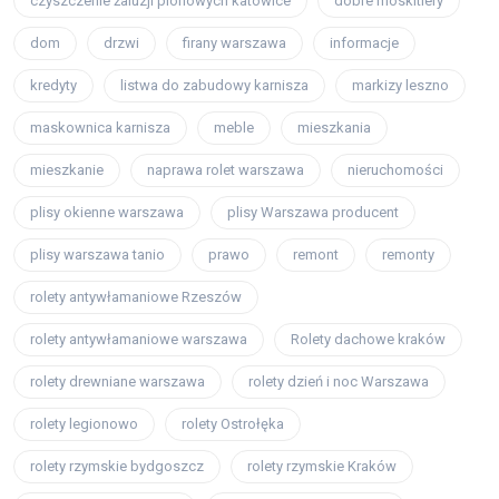
czyszczenie żaluzji pionowych katowice
dobre moskitiery
dom
drzwi
firany warszawa
informacje
kredyty
listwa do zabudowy karnisza
markizy leszno
maskownica karnisza
meble
mieszkania
mieszkanie
naprawa rolet warszawa
nieruchomości
plisy okienne warszawa
plisy Warszawa producent
plisy warszawa tanio
prawo
remont
remonty
rolety antywłamaniowe Rzeszów
rolety antywłamaniowe warszawa
Rolety dachowe kraków
rolety drewniane warszawa
rolety dzień i noc Warszawa
rolety legionowo
rolety Ostrołęka
rolety rzymskie bydgoszcz
rolety rzymskie Kraków