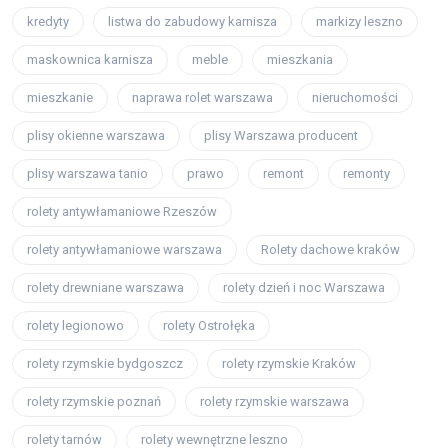
kredyty
listwa do zabudowy karnisza
markizy leszno
maskownica karnisza
meble
mieszkania
mieszkanie
naprawa rolet warszawa
nieruchomości
plisy okienne warszawa
plisy Warszawa producent
plisy warszawa tanio
prawo
remont
remonty
rolety antywłamaniowe Rzeszów
rolety antywłamaniowe warszawa
Rolety dachowe kraków
rolety drewniane warszawa
rolety dzień i noc Warszawa
rolety legionowo
rolety Ostrołęka
rolety rzymskie bydgoszcz
rolety rzymskie Kraków
rolety rzymskie poznań
rolety rzymskie warszawa
rolety tarnów
rolety wewnętrzne leszno